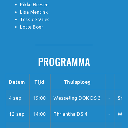
Rikke Heesen
Lisa Mentink
Tess de Vries
Lotte Boer
PROGRAMMA
Datum
Tijd
Thuisploeg
4 sep
19:00
Wesseling DOK DS 3
-
Sma
12 sep
14:00
Thriantha DS 4
-
Wes