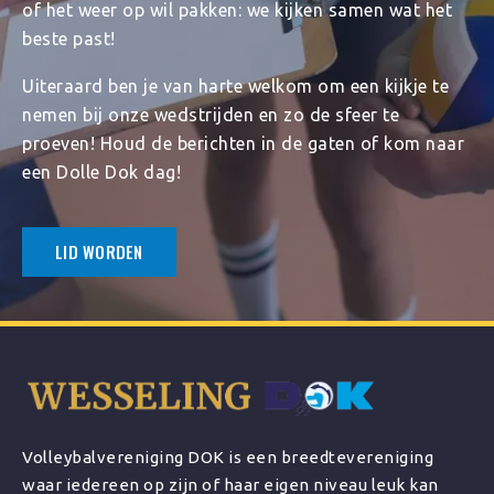
of het weer op wil pakken: we kijken samen wat het
beste past!
Uiteraard ben je van harte welkom om een kijkje te
nemen bij onze wedstrijden en zo de sfeer te
proeven! Houd de berichten in de gaten of kom naar
een Dolle Dok dag!
LID WORDEN
Volleybalvereniging DOK is een breedtevereniging
waar iedereen op zijn of haar eigen niveau leuk kan