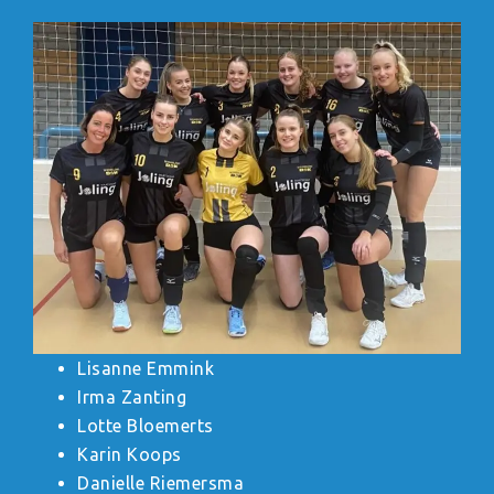
Lisanne Emmink
Irma Zanting
Lotte Bloemerts
Karin Koops
Danielle Riemersma