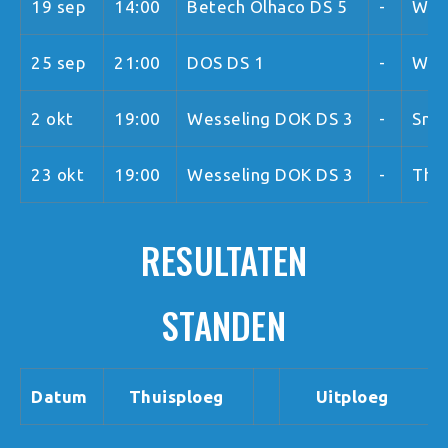
19 sep
14:00
Betech Olhaco DS 5
-
Wes
25 sep
21:00
DOS DS 1
-
Wes
2 okt
19:00
Wesseling DOK DS 3
-
Sma
23 okt
19:00
Wesseling DOK DS 3
-
Thri
RESULTATEN
STANDEN
Datum
Thuisploeg
Uitploeg