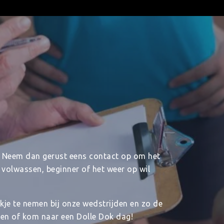
s? Neem dan gerust eens contact op om het
f volwassen, beginner of het weer op wil
kje te nemen bij onze wedstrijden en zo de
ten of kom naar een Dolle Dok dag!