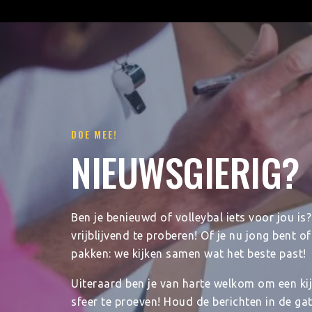
DOE MEE!
NIEUWSGIERIG?
Ben je benieuwd of volleybal iets voor jou i
vrijblijvend te proberen! Of je nu jong bent o
pakken: we kijken samen wat het beste past!
Uiteraard ben je van harte welkom om een kij
sfeer te proeven! Houd de berichten in de ga