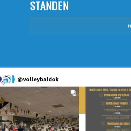
STANDEN
N
@
volleybaldok