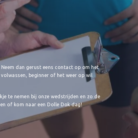
s? Neem dan gerust eens contact op om het
f volwassen, beginner of het weer op wil
kje te nemen bij onze wedstrijden en zo de
ten of kom naar een Dolle Dok dag!