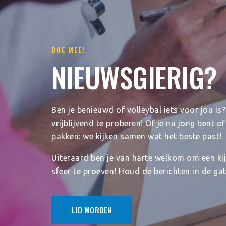
DOE MEE!
NIEUWSGIERIG?
Ben je benieuwd of volleybal iets voor jou i
vrijblijvend te proberen! Of je nu jong bent o
pakken: we kijken samen wat het beste past!
Uiteraard ben je van harte welkom om een kij
sfeer te proeven! Houd de berichten in de ga
LID WORDEN