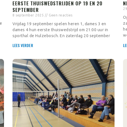
EERSTE THUISWEDSTRIJDEN OP 19 EN 20
N
SEPTEMBER
29
8 september 2025
Geen reacties
O
le
za
Vrijdag 19 september spelen heren 1, dames 3 en
h
dames 4 hun eerste thuiswedstrijd om 21:00 uur in
w
sporthal de Hulzebosch. En zaterdag 20 september
LEES VERDER
LE