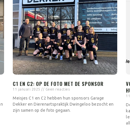
C1 EN C2: OP DE FOTO MET DE SPONSOR
V
H
11 januari 2025
Geen reacties
11
Meisjes C1 en C2 hebben hun sponsors Garage
un
Dekker en Dierenartspraktijk Dwingeloo bezocht en
De
zijn samen op de foto gegaan.
ka
le
a