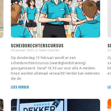
SCHEIDSRECHTERSCURSUS
S
29 januari 2025
Geen reacties
23
Op donderdag 13 februari wordt er een
Op
scheidsrechterscursus (vaardigheidstraining)
za
georganiseerd. Vanaf 18.30 uur voor alle A-meiden.
b
Deze worden allemaal verwacht! Verder kan iedereen
er
die de
LEES VERDER
LE