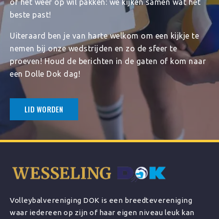
of het weer op wil pakken: we kijken samen wat het
beste past!
Uiteraard ben je van harte welkom om een kijkje te
nemen bij onze wedstrijden en zo de sfeer te
proeven! Houd de berichten in de gaten of kom naar
een Dolle Dok dag!
LID WORDEN
Volleybalvereniging DOK is een breedtevereniging
waar iedereen op zijn of haar eigen niveau leuk kan