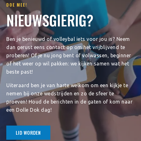
DOE MEE!
NIEUWSGIERIG?
Ben je benieuwd of volleybal iets voor jou is? Neem
dan gerust eens contact op om het vrijblijvend te
proberen! Of je nu jong bent of volwassen, beginner
of het weer op wil pakken: we kijken samen wat het
beste past!
Uiteraard ben je van harte welkom om een kijkje te
nemen bij onze wedstrijden en zo de sfeer te
proeven! Houd de berichten in de gaten of kom naar
een Dolle Dok dag!
LID WORDEN