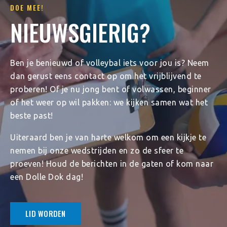
DOE MEE!
NIEUWSGIERIG?
Ben je benieuwd of volleybal iets voor jou is? Neem
dan gerust eens contact op om het vrijblijvend te
proberen! Of je nu jong bent of volwassen, beginner
of het weer op wil pakken: we kijken samen wat het
beste past!
Uiteraard ben je van harte welkom om een kijkje te
nemen bij onze wedstrijden en zo de sfeer te
proeven! Houd de berichten in de gaten of kom naar
een Dolle Dok dag!
LID WORDEN