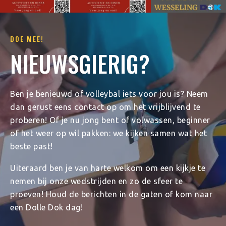
DOE MEE!
NIEUWSGIERIG?
Ben je benieuwd of volleybal iets voor jou is? Neem
dan gerust eens contact op om het vrijblijvend te
proberen! Of je nu jong bent of volwassen, beginner
of het weer op wil pakken: we kijken samen wat het
beste past!
Uiteraard ben je van harte welkom om een kijkje te
nemen bij onze wedstrijden en zo de sfeer te
proeven! Houd de berichten in de gaten of kom naar
een Dolle Dok dag!