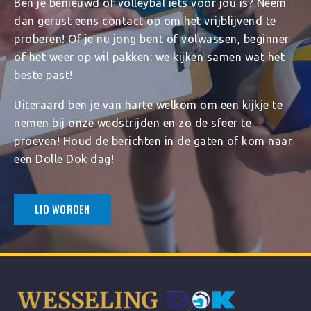
Ben je benieuwd of volleybal iets voor jou is? Neem
dan gerust eens contact op om het vrijblijvend te
proberen! Of je nu jong bent of volwassen, beginner
of het weer op wil pakken: we kijken samen wat het
beste past!
Uiteraard ben je van harte welkom om een kijkje te
nemen bij onze wedstrijden en zo de sfeer te
proeven! Houd de berichten in de gaten of kom naar
een Dolle Dok dag!
LID WORDEN