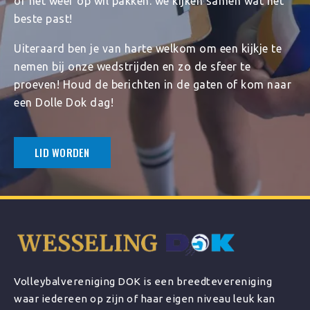
of het weer op wil pakken: we kijken samen wat het
beste past!
Uiteraard ben je van harte welkom om een kijkje te
nemen bij onze wedstrijden en zo de sfeer te
proeven! Houd de berichten in de gaten of kom naar
een Dolle Dok dag!
LID WORDEN
Volleybalvereniging DOK is een breedtevereniging
waar iedereen op zijn of haar eigen niveau leuk kan